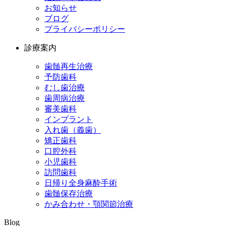
お知らせ
ブログ
プライバシーポリシー
診療案内
歯髄再生治療
予防歯科
むし歯治療
歯周病治療
審美歯科
インプラント
入れ歯（義歯）
矯正歯科
口腔外科
小児歯科
訪問歯科
日帰り全身麻酔手術
歯髄保存治療
かみ合わせ・顎関節治療
Blog