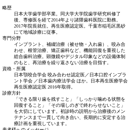
略歴
日本大学歯学部卒業。同大学大学院歯学研究科修了
後、専修医を経て2014年より諸隈歯科医院に勤務。
2017年院長就任。再生医療認定医。千葉市稲毛区黒砂
にて地域診療に従事。
専門分野
インプラント、補綴治療（被せ物・入れ歯）、咬み合
わせ、根管治療、矯正歯科など、機能回復を重視した
総合歯科治療。顕微鏡やデジタル印象などの設備体制
のもと、再治療を繰り返さない治療を目指す。
資格・所属
日本顎咬合学会 咬み合わせ認定医／日本口腔インプラ
ント学会 ／日本歯内療法学会 ほか。日本再生医療学会
再生医療認定医 2016年取得。
診療方針
「できる限り歯を残すこと」「しっかり噛める状態を
回復すること」「その場しのぎで終わらせないこと」
を大切にしています。初診時の説明から治療後のメン
テナンスまで一貫して向き合い、長期的に安定する治
療計画を重視しています。
患者様へのメッセージ