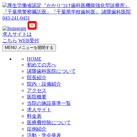
043-241-0431
求人サイトは
こちら
WEB受付
MENU
メニューを開閉する
HOME
初めての方へ
諸隈歯科医院について
院長紹介
院内・設備紹介
アクセス
医院概要
当院の施設基準一覧
求人サイト
料金表
医療費控除について
症例紹介
活動・学会発表