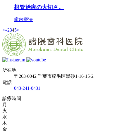
根管治療の大切さ。
歯内療法
<
«
2
3
4
5
>
所在地
〒263-0042 千葉市稲毛区黒砂1-16-15-2
電話
043-241-0431
診療時間
月
火
水
木
金