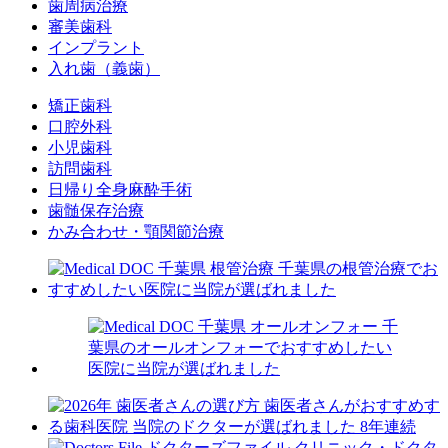
歯周病治療
審美歯科
インプラント
入れ歯（義歯）
矯正歯科
口腔外科
小児歯科
訪問歯科
日帰り全身麻酔手術
歯髄保存治療
かみ合わせ・顎関節治療