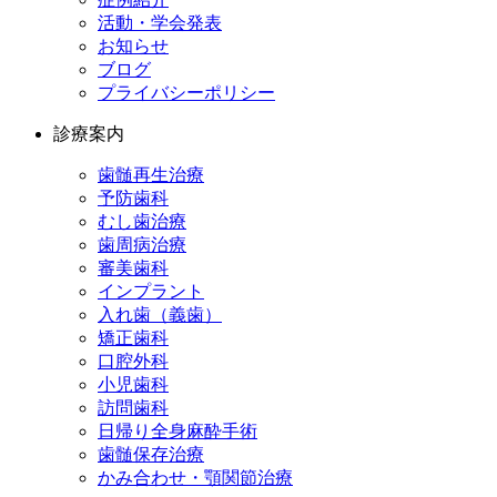
活動・学会発表
お知らせ
ブログ
プライバシーポリシー
診療案内
歯髄再生治療
予防歯科
むし歯治療
歯周病治療
審美歯科
インプラント
入れ歯（義歯）
矯正歯科
口腔外科
小児歯科
訪問歯科
日帰り全身麻酔手術
歯髄保存治療
かみ合わせ・顎関節治療