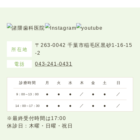
〒263-0042 千葉市稲毛区黒砂1-16-15
所在地
-2
電話
043-241-0431
診療時間
月
火
水
木
金
土
日
●
●
●
／
●
●
／
9：00～13：00
●
●
●
／
●
●
／
14：00～17：30
※最終受付時間は17:00
休診日：木曜・日曜・祝日