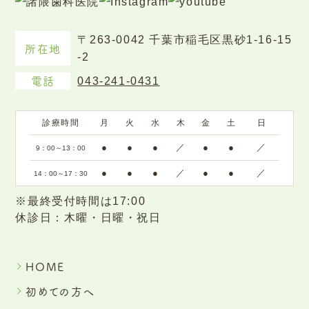
〒263-0042 千葉市稲毛区黒砂1-16-15
所在地
-2
電話
043-241-0431
診療時間
月
火
水
木
金
土
日
●
●
●
／
●
●
／
9：00～13：00
●
●
●
／
●
●
／
14：00～17：30
※最終受付時間は17:00
休診日：木曜・日曜・祝日
HOME
初めての方へ