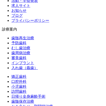
活動・学会発表
求人サイト
お知らせ
ブログ
プライバシーポリシー
診療案内
歯髄再生治療
予防歯科
むし歯治療
歯周病治療
審美歯科
インプラント
入れ歯（義歯）
矯正歯科
口腔外科
小児歯科
訪問歯科
日帰り全身麻酔手術
歯髄保存治療