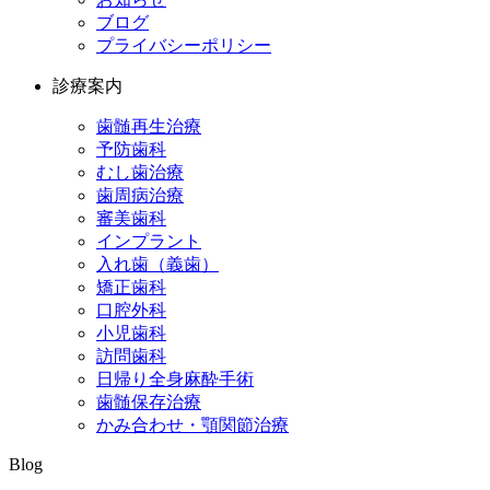
ブログ
プライバシーポリシー
診療案内
歯髄再生治療
予防歯科
むし歯治療
歯周病治療
審美歯科
インプラント
入れ歯（義歯）
矯正歯科
口腔外科
小児歯科
訪問歯科
日帰り全身麻酔手術
歯髄保存治療
かみ合わせ・顎関節治療
Blog