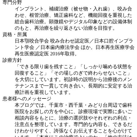
専門分野
インプラント、補綴治療（被せ物・入れ歯）、咬み合
わせ、根管治療、矯正歯科など、機能回復を重視した
総合歯科治療。顕微鏡やデジタル印象などの設備体制
のもと、再治療を繰り返さない治療を目指す。
資格・所属
日本顎咬合学会 咬み合わせ認定医／日本口腔インプラ
ント学会 ／日本歯内療法学会 ほか。日本再生医療学会
再生医療認定医 2016年取得。
診療方針
「できる限り歯を残すこと」「しっかり噛める状態を
回復すること」「その場しのぎで終わらせないこと」
を大切にしています。初診時の説明から治療後のメン
テナンスまで一貫して向き合い、長期的に安定する治
療計画を重視しています。
患者様へのメッセージ
本ブログでは、千葉市・西千葉・みどり台周辺で歯科
医院をお探しの方を中心に、診療現場で実際に多いご
相談内容をもとに、治療の選択肢やそれぞれの利点・
注意点を整理しています。専門的な内容も、できるだ
けわかりやすく、誇張なくお伝えすることを心がけて