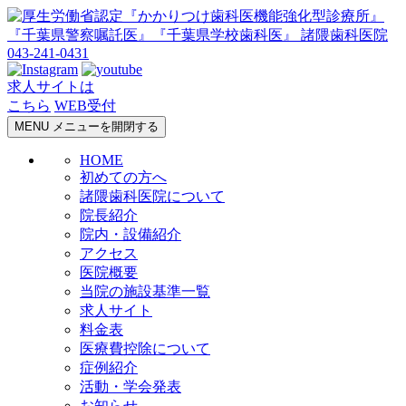
043-241-0431
求人サイトは
こちら
WEB受付
MENU
メニューを開閉する
HOME
初めての方へ
諸隈歯科医院について
院長紹介
院内・設備紹介
アクセス
医院概要
当院の施設基準一覧
求人サイト
料金表
医療費控除について
症例紹介
活動・学会発表
お知らせ