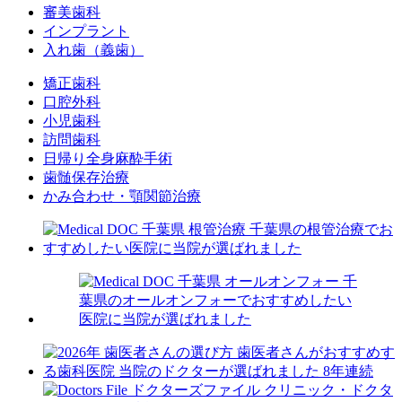
審美歯科
インプラント
入れ歯（義歯）
矯正歯科
口腔外科
小児歯科
訪問歯科
日帰り全身麻酔手術
歯髄保存治療
かみ合わせ・顎関節治療