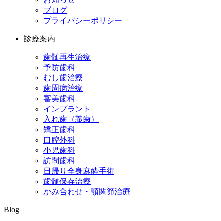
ブログ
プライバシーポリシー
診療案内
歯髄再生治療
予防歯科
むし歯治療
歯周病治療
審美歯科
インプラント
入れ歯（義歯）
矯正歯科
口腔外科
小児歯科
訪問歯科
日帰り全身麻酔手術
歯髄保存治療
かみ合わせ・顎関節治療
Blog