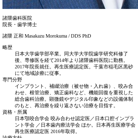
諸隈歯科医院
院長・歯学博士
諸隈 正和
Masakazu Morokuma / DDS PhD
略歴
日本大学歯学部卒業。同大学大学院歯学研究科修了
後、専修医を経て2014年より諸隈歯科医院に勤務。
2017年院長就任。再生医療認定医。千葉市稲毛区黒砂
にて地域診療に従事。
専門分野
インプラント、補綴治療（被せ物・入れ歯）、咬み合
わせ、根管治療、矯正歯科など、機能回復を重視した
総合歯科治療。顕微鏡やデジタル印象などの設備体制
のもと、再治療を繰り返さない治療を目指す。
資格・所属
日本顎咬合学会 咬み合わせ認定医／日本口腔インプラ
ント学会 ／日本歯内療法学会 ほか。日本再生医療学会
再生医療認定医 2016年取得。
診療方針