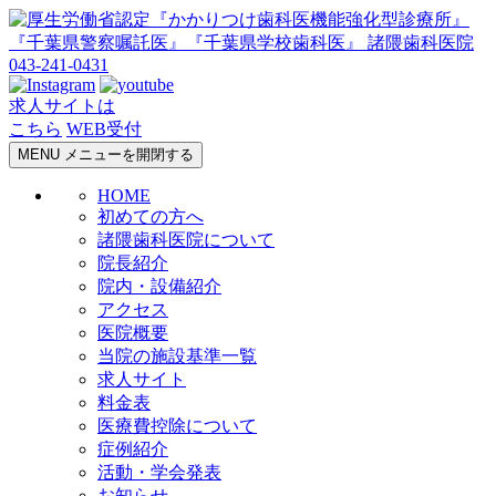
043-241-0431
求人サイトは
こちら
WEB受付
MENU
メニューを開閉する
HOME
初めての方へ
諸隈歯科医院について
院長紹介
院内・設備紹介
アクセス
医院概要
当院の施設基準一覧
求人サイト
料金表
医療費控除について
症例紹介
活動・学会発表
お知らせ